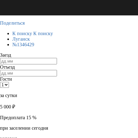
Поделиться
К поиску
К поиску
Луганск
№1346429
Заезд
Отъезд
Гости
за сутки
5 000
₽
Предоплата 15 %
при заселении сегодня