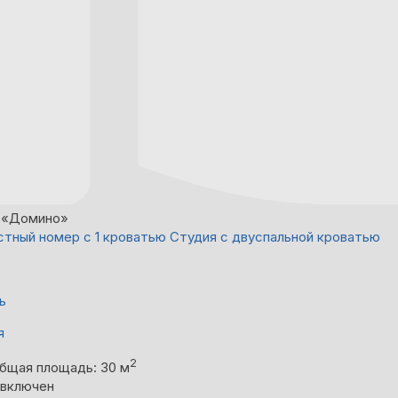
 «Домино»
тный номер с 1 кроватью Студия с двуспальной кроватью
ь
я
2
бщая площадь: 30 м
 включен