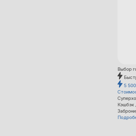
Выбор г
Быст
5 50
Стоимос
Суперхо
Кэшбэк
Заброни
Подроб