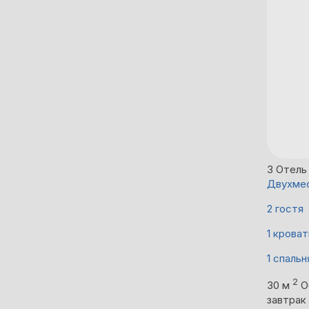
3
Отель
Двухмес
2 гостя
1 кроват
1 спальн
2
30 м
О
завтрак