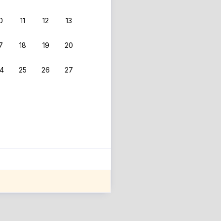
0
11
12
13
7
18
19
20
4
25
26
27
ле оценки проживания.