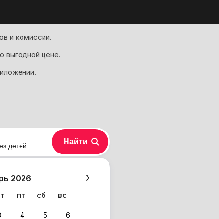
ов и комиссии.
о выгодной цене.
риложении.
Найти
ез детей
хазия
рь 2026
чт
пт
сб
вс
3
4
5
6