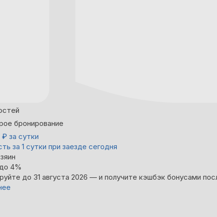
остей
рое бронирование
0
₽
за сутки
ть за 1 сутки при заезде сегодня
зяин
 до 4%
руйте до 31 августа 2026 — и получите кэшбэк бонусами пос
нее