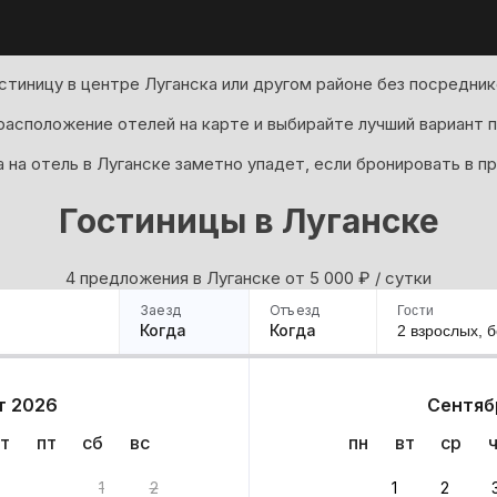
стиницу в центре Луганска или другом районе без посредник
асположение отелей на карте и выбирайте лучший вариант п
 на отель в Луганске заметно упадет, если бронировать в п
Гостиницы в Луганске
4 предложения в Луганске oт 5 000
₽
/ сутки
Заезд
Отъезд
Гости
Когда
Когда
2 взрослых,
б
ример
Санкт-Петербург
Москва
Сочи
Минск
Казань
Дагестан
Кисловодск
Аб
т 2026
Сентяб
Квартиры
Гостиницы
Дома
Частный сектор
т
пт
сб
вс
пн
вт
ср
та
1
2
1
2