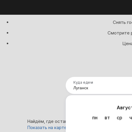
Снять го
Смотрите р
Цена
Куда едем
Нап
Авгус
пн
вт
ср
ч
Найдём, где остановиться в Луганске: 4 вариан
Показать на карте