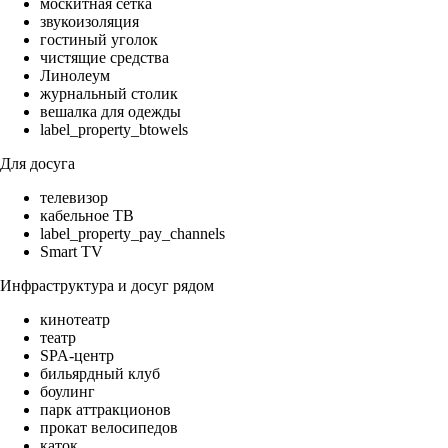
москитная сетка
звукоизоляция
гостиный уголок
чистящие средства
Линолеум
журнальный столик
вешалка для одежды
label_property_btowels
Для досуга
телевизор
кабельное ТВ
label_property_pay_channels
Smart TV
Инфраструктура и досуг рядом
кинотеатр
театр
SPA-центр
бильярдный клуб
боулинг
парк аттракционов
прокат велосипедов
каток