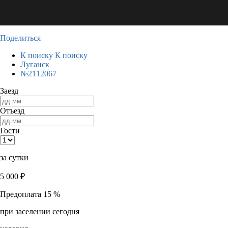
Поделиться
К поиску
К поиску
Луганск
№2112067
Заезд
Отъезд
Гости
за сутки
5 000
₽
Предоплата 15 %
при заселении сегодня