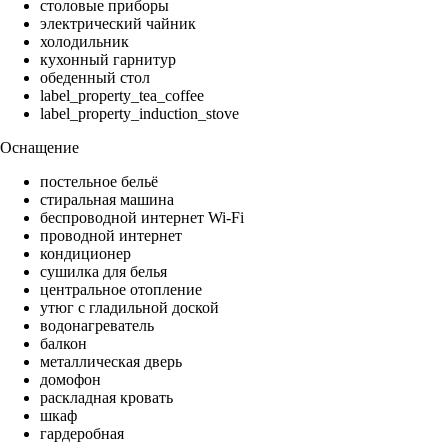
столовые приборы
электрический чайник
холодильник
кухонный гарнитур
обеденный стол
label_property_tea_coffee
label_property_induction_stove
Оснащение
постельное бельё
стиральная машина
беспроводной интернет Wi-Fi
проводной интернет
кондиционер
сушилка для белья
центральное отопление
утюг с гладильной доской
водонагреватель
балкон
металлическая дверь
домофон
раскладная кровать
шкаф
гардеробная