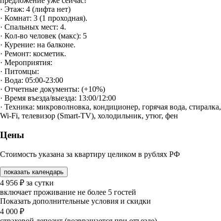
предложение уже сейчас!
· Этаж: 4 (лифта нет)
· Комнат: 3 (1 проходная).
· Спальных мест: 4.
· Кол-во человек (макс): 5
· Курение: на балконе.
· Ремонт: косметик.
· Мероприятия:
· Питомцы:
· Вода: 05:00-23:00
· Отчетные документы: (+10%)
· Время въезда/выезда: 13:00/12:00
· Техника: микроволновка, кондиционер, горячая вода, стиралка,
Wi-Fi, телевизор (Smart-TV), холодильник, утюг, фен
Цены
Стоимость указана за квартиру целиком в рублях РФ
показать календарь
4 956
₽
за сутки
включает проживание не более 5 гостей
Показать дополнительные условия и скидки
4 000
₽
страховой депозит (возвращается при отъезде)